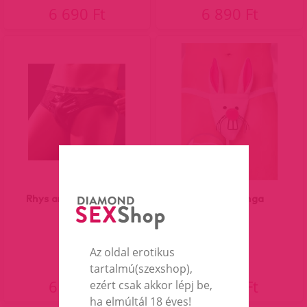
6 690 Ft
6 890 Ft
Rhys army férfi alsó.
Nyuszis tanga
Az oldal erotikus
tartalmú(szexshop),
6 290 Ft
6 690 Ft
ezért csak akkor lépj be,
ha elmúltál 18 éves!