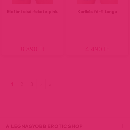
Elefáni alsó-fekete-pink.
Karikás férfi tanga
8 890 Ft
4 490 Ft
(current)
Utolsó
1
2
3
›
»
oldal
A LEGNAGYOBB EROTIC SHOP