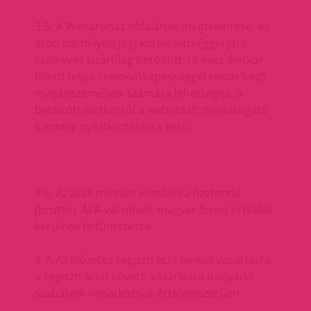
3.5. A Webáruház oldalának megtekintése és
azon bármilyen jogi kötelezettséggel járó
cselekvés kizárólag betöltött 18 éves életkor
feletti teljes cselekvőképességgel rendelkező
magánszemélyek számára lehetséges, a
betöltött életkorról a weboldalt meglátogató
személy nyilatkoztatásra kerül.
3.6. Az árak minden esetben a fizetendő
(bruttó), ÁFA-val növelt magyar forint értékkel
kerülnek feltüntetésre.
3.7. Az előzetes regisztráció nélküli vásárlásra
a regisztrációt követő vásárlásra irányadó
szabályok vonatkoznak értelemszerűen.