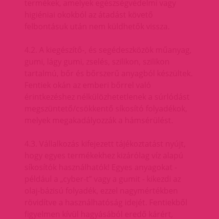
termékek, amelyek egészségvédelmi vagy
higiéniai okokból az átadást követő
felbontásuk után nem küldhetők vissza.
4.2. A kiegészítő-, és segédeszközök műanyag,
gumi, lágy gumi, zselés, szilikon, szilikon
tartalmú, bőr és bőrszerű anyagból készültek.
Fentiek okán az emberi bőrrel való
érintkezéshez nélkülözhetetlenek a súrlódást
megszüntető/csökkentő síkosító folyadékok,
melyek megakadályozzák a hámsérülést.
4.3. Vállalkozás kifejezett tájékoztatást nyújt,
hogy egyes termékekhez kizárólag víz alapú
síkosítók használhatók! Egyes anyagokat -
például a „cyber-t” vagy a gumit - kikezdi az
olaj-bázisú folyadék, ezzel nagymértékben
rövidítve a használhatóság idejét. Fentiekből
figyelmen kívül hagyásából eredő kárért,