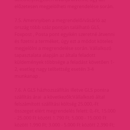
előzetesen megjelölheti megrendelése során.
7.5. Amennyiben a megrendelő/vásárló az
ország több száz pontján található GLS,
Foxpost , Posta pont egyikén szeretné átvenni
és fizetni a terméket, úgy ezt a módot köteles
megjelölni a megrendelése során. Vállalkozó
tapasztalata alapján az általa feladott
küldemények többsége a feladást követően 1-
2, esetleg nagy telítettség esetén 3-4
munkanap .
7.6. A GLS házhozszállítás illetve GLS pontra
szállítás árai a következők:Vállalkozó által
felszámított szállítási költség 25.000,-Ft
összeget elért megrendelés felett: 0,-Ft, 15.000
- 25.000 Ft között 1.790 Ft; 5.000 - 15.000 Ft
között 1.990 Ft; 3.000 - 5.000 Ft között 2.390 Ft;