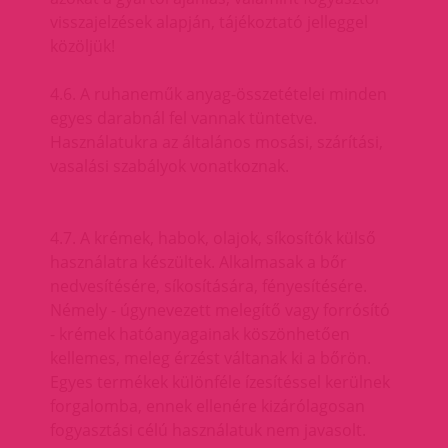
visszajelzések alapján, tájékoztató jelleggel
közöljük!
4.6. A ruhaneműk anyag-összetételei minden
egyes darabnál fel vannak tüntetve.
Használatukra az általános mosási, szárítási,
vasalási szabályok vonatkoznak.
4.7. A krémek, habok, olajok, síkosítók külső
használatra készültek. Alkalmasak a bőr
nedvesítésére, síkosítására, fényesítésére.
Némely - úgynevezett melegítő vagy forrósító
- krémek hatóanyagainak köszönhetően
kellemes, meleg érzést váltanak ki a bőrön.
Egyes termékek különféle ízesítéssel kerülnek
forgalomba, ennek ellenére kizárólagosan
fogyasztási célú használatuk nem javasolt.