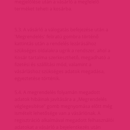
megjelölése után a vásárló a megfelelő
terméket teheti a kosárba.
5.3. A vásárló a válogatás befejezése után a
'Megrendelés' feliratú gombra történő
kattintás után a rendelés lezárásához
szükséges oldalakra ugrik a rendszer, ahol a
Kosár tartalma szerkeszthető, megadható a
fizetési és szállítási mód, valamint a
vásárláshoz szükséges adatok megadása,
egyeztetése történik.
5.4. A megrendelés folyamán megadott
adatok hibáinak javítására a „Megrendelés
véglegesítése” gomb megnyomása előtt még
ismételt lehetősége van a vásárlónak. A
regisztráció alkalmával megadott felhasználói
adatokat a vásárló a bejelentkezés után