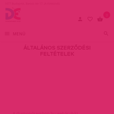
1077 Budapest, Baross tér 17. (A Keletinél)
0
MENÜ
ÁLTALÁNOS SZERZŐDÉSI
FELTÉTELEK
A diamondsexshop.hu webáruház