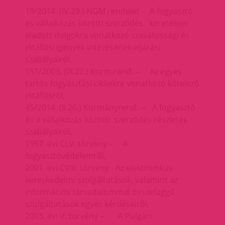
19/2014. (IV.29.) NGM rendelet – A fogyasztó
és vállalkozás közötti szerződés keretében
eladott dolgokra vonatkozó szavatossági és
jótállási igények intézésének eljárási
szabályairól,
151/2003. (IX.22.) Korm.rend. – Az egyes
tartós fogyasztási cikkekre vonatkozó kötelező
jótállásról,
45/2014. (II.26.) Kormányrend. – A fogyasztó
és a vállalkozás közötti szerződés részletes
szabályairól,
1997. évi CLV. törvény – A
fogyasztóvédelemről,
2001. évi CVIII. törvény - Az elektronikus
kereskedelmi szolgáltatások, valamint az
információs társadalommal összefüggő
szolgáltatások egyes kérdéseiről,
2013. évi V. törvény – A Polgári