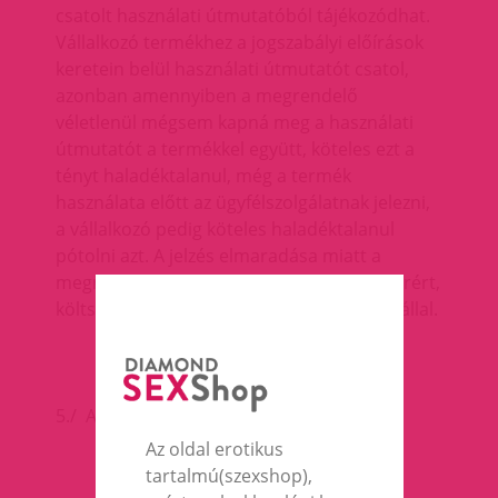
csatolt használati útmutatóból tájékozódhat.
Vállalkozó termékhez a jogszabályi előírások
keretein belül használati útmutatót csatol,
azonban amennyiben a megrendelő
véletlenül mégsem kapná meg a használati
útmutatót a termékkel együtt, köteles ezt a
tényt haladéktalanul, még a termék
használata előtt az ügyfélszolgálatnak jelezni,
a vállalkozó pedig köteles haladéktalanul
pótolni azt. A jelzés elmaradása miatt a
megrendelőnek/vásárlónak keletkezett kárért,
költségért a vállalkozó felelősséget nem vállal.
5./ A vásárlás menete :
Az oldal erotikus
tartalmú(szexshop),