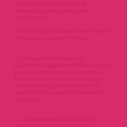
bármikor meg tudja változtatni az
Adminisztráció/Felhasználói adatok
menüpont alatt.
5.5. A Kosár tartalma bármikor ellenőrizhető,
változtatható, vagy akár törölhető.
5.6. A megrendelés folyamata egy
Megrendelés véglegesítése oldallal zárul, ahol
a vásárlónak lehetősége van egyeztetni az
adatokat, az ÁSZF elfogadásával elküldeni a
megrendelést vagy elállni az ügylettől. A
megrendeléssel a vásárló kötelező érvényű
ajánlatot tesz
5.7. A megrendelésről minden vásárló
elektronikus formában (e-mail-ben)