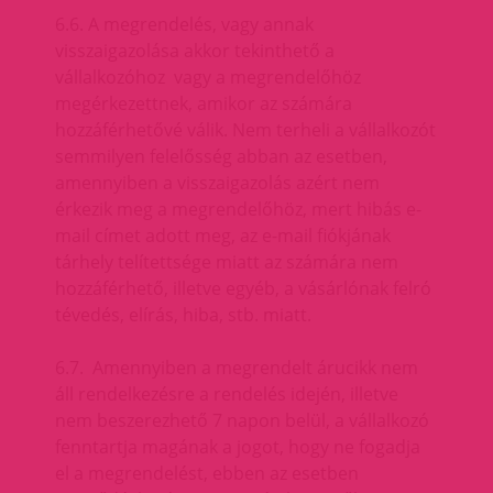
6.6. A megrendelés, vagy annak
visszaigazolása akkor tekinthető a
vállalkozóhoz vagy a megrendelőhöz
megérkezettnek, amikor az számára
hozzáférhetővé válik. Nem terheli a vállalkozót
semmilyen felelősség abban az esetben,
amennyiben a visszaigazolás azért nem
érkezik meg a megrendelőhöz, mert hibás e-
mail címet adott meg, az e-mail fiókjának
tárhely telítettsége miatt az számára nem
hozzáférhető, illetve egyéb, a vásárlónak felró
tévedés, elírás, hiba, stb. miatt.
6.7. Amennyiben a megrendelt árucikk nem
áll rendelkezésre a rendelés idején, illetve
nem beszerezhető 7 napon belül, a vállalkozó
fenntartja magának a jogot, hogy ne fogadja
el a megrendelést, ebben az esetben