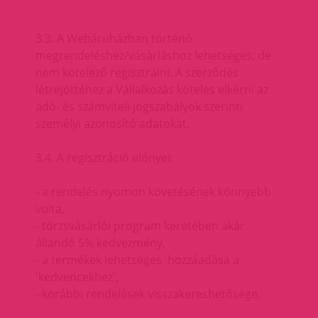
3.3. A Webáruházban történő
megrendeléshez/vásárláshoz lehetséges, de
nem kötelező regisztrálni. A szerződés
létrejöttéhez a Vállalkozás köteles elkérni az
adó- és számviteli jogszabályok szerinti
személyi azonosító adatokat.
3.4. A regisztráció előnyei:
- a rendelés nyomon követésének könnyebb
volta,
- törzsvásárlói program keretében akár
állandó 5% kedvezmény,
- a termékek lehetséges hozzáadása a
'kedvencekhez',
- korábbi rendelések visszakereshetősége.