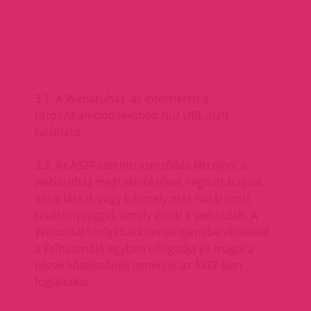
3.1. A Webáruház az interneten a
http://diamondsexshop.hu/ URL alatt
található.
3.2. Az ÁSZF szerinti szerződés létrejön: a
webáruház megtekintésével, regisztrációval,
vásárlással, vagy bármely más határozott
tevékenységgel, amely érinti a weboldalt. A
Weboldal szolgáltatásainak igénybe vételével
a Felhasználó egyben elfogadja és magára
nézve kötelezőnek ismeri el az ÁSZF-ben
foglaltakat.