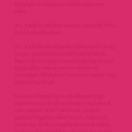
költségért a vállalkozás felelősséget nem
vállal.
4.4. A webáruházban kapható síkosítók 100%-
ban kondombarátok.
4.5. A vállalkozás kifejezett tájékoztatást nyújt,
hogy a webáruházban elérhető tabletták,
kapszulák, krémek, cseppek kizárólag étrend-
kiegészítők, melyek nem rendelkeznek
semmilyen kétségkívül bizonyított gyógy- vagy
gyógyító hatással!
Súlyos szívbetegség és szívelégtelenség,
valamint rossz közérzet esetén használatuk
nem javasolt. A leírt jellemzők, hatások
egyéntől függően változhatnak. A felsorolt
hatásokat klinikai vizsgálatok nem igazolják,
azokat a gyártói ajánlás, valamint fogyasztói