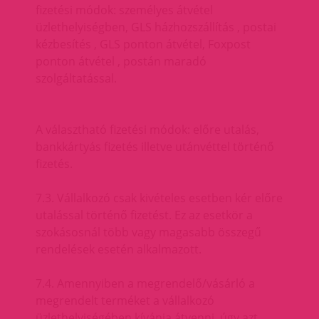
fizetési módok: személyes átvétel
üzlethelyiségben, GLS házhozszállítás , postai
kézbesítés , GLS ponton átvétel, Foxpost
ponton átvétel , postán maradó
szolgáltatással.
A választható fizetési módok: előre utalás,
bankkártyás fizetés illetve utánvéttel történő
fizetés.
7.3. Vállalkozó csak kivételes esetben kér előre
utalással történő fizetést. Ez az esetkör a
szokásosnál több vagy magasabb összegű
rendelések esetén alkalmazott.
7.4. Amennyiben a megrendelő/vásárló a
megrendelt terméket a vállalkozó
üzlethelyiségében kívánja átvenni, úgy azt