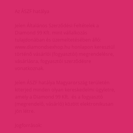
Az ÁSZF hatálya
Jelen Általános Szerződési Feltételek a
Diamond 99 Kft. mint vállalkozás
tulajdonában és üzemeltetésében álló:
www.diamondsexhop.hu honlapon keresztül
történő vásárlói (fogyasztói) megrendelésre,
vásárlásra, fogyasztói szerződésre
vonatkoznak.
Jelen ÁSZF hatálya Magyarország területén
kiterjed minden olyan kereskedelmi ügyletre,
amely a Diamond 99 Kft. és a fogyasztó
(megrendelő, vásárló) között elektronikusan
jön létre.
Jogforrások: