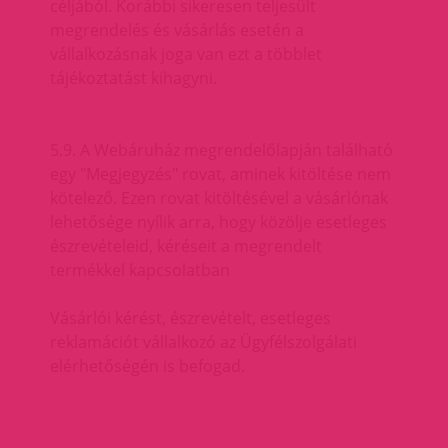
céljából. Korábbi sikeresen teljesült
megrendelés és vásárlás esetén a
vállalkozásnak joga van ezt a többlet
tájékoztatást kihagyni.
5.9. A Webáruház megrendelőlapján található
egy "Megjegyzés" rovat, aminek kitöltése nem
kötelező. Ezen rovat kitöltésével a vásárlónak
lehetősége nyílik arra, hogy közölje esetleges
észrevételeid, kéréseit a megrendelt
termékkel kapcsolatban
Vásárlói kérést, észrevételt, esetleges
reklamációt vállalkozó az Ügyfélszolgálati
elérhetőségén is befogad.