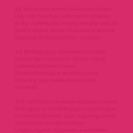
4.8. Ha bármely termék alkalmazása közben
vagy után bármilyen kellemetlen, szokatlan
érzést, mellékhatást, esetleg allergiás reakciót
észlel a vásárló, kérjük a használatot azonnal
függessze fel és konzultáljon orvossal!
4.9. Mindegy egyes termékhez használati
utasítás kerül csatolásra. Tárolás: száraz,
szobahőmérsékletű helyen,
felhasználhatóság: a terméken jelzett
időpontig. Gyermekek elől elzárandó
termékek!
4.10. Vállalkozó a termékek adatlapjain tünteti
fel az egyes termékek lényeges tulajdonságait
tartalmazó leírásokat azzal, hogy megrendelő
a kiválasztott termék tényleges
tulajdonságairól részletesen a termékhez