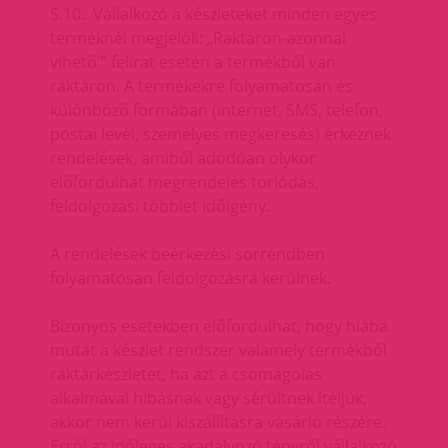
5.10. Vállalkozó a készleteket minden egyes
terméknél megjelöli: „Raktáron-azonnal
vihető'” felirat esetén a termékből van
raktáron. A termékekre folyamatosan és
különböző formában (internet, SMS, telefon,
postai levél, személyes megkeresés) érkeznek
rendelések, amiből adódóan olykor
előfordulhat megrendelés torlódás,
feldolgozási többlet időigény.
A rendelések beérkezési sorrendben
folyamatosan feldolgozásra kerülnek.
Bizonyos esetekben előfordulhat, hogy hiába
mutat a készlet rendszer valamely termékből
raktárkészletet, ha azt a csomagolás
alkalmával hibásnak vagy sérültnek ítéljük,
akkor nem kerül kiszállításra vásárló részére.
Erről az időleges akadályozó tényről vállalkozó