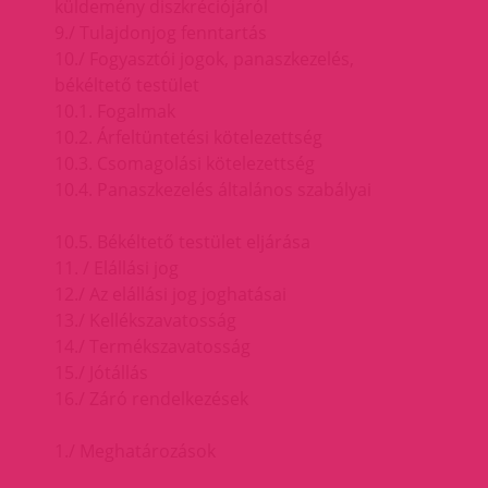
küldemény diszkréciójáról
9./ Tulajdonjog fenntartás
10./ Fogyasztói jogok, panaszkezelés,
békéltető testület
10.1. Fogalmak
10.2. Árfeltüntetési kötelezettség
10.3. Csomagolási kötelezettség
10.4. Panaszkezelés általános szabályai
10.5. Békéltető testület eljárása
11. / Elállási jog
12./ Az elállási jog joghatásai
13./ Kellékszavatosság
14./ Termékszavatosság
15./ Jótállás
16./ Záró rendelkezések
1./ Meghatározások