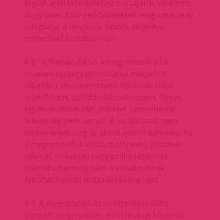
foglalt adatkezelésekhez hozzájárul, valamint,
hogy jelen ÁSZF rendelkezéseit megismerte és
elfogadja, a rendelés, fizetés, teljesítés
menetével tisztában van.
6.2. A Webáruházat a megrendelő által
tévesen és/vagy pontatlanul megadott
adatokra visszavezethető hibásnak tűnő
teljesítésért, szállítási késedelemért, illetve
egyéb problémáért, hibáért semminemű
felelősség nem terheli. A vállalkozást nem
terheli felelősség az abból adódó károkért, ha
a megrendelő a felhasználónevét, jelszavát
elfelejti, eltéveszti vagy az illetéktelenek
számára bármely nem a vállalkozónak
felróható okból hozzáférhetővé válik.
6.3. A megrendelő az elektronikus úton
történő megrendelés elküldésével kötelező