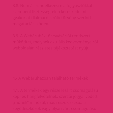
3.8. Nem áll rendelkezésre a fogyasztókkal
szembeni tisztességtelen kereskedelmi
gyakorlat tilalmáról szóló törvény szerinti
magatartási kódex.
3.9. A Webáruház törzsvásárlói rendszert
működtet, melynek aktuális kedvezményeiről
weboldalán részletes tájékoztatást nyújt.
4./ A Webáruházban található termékek
4.1. A termékek egy része lezárt csomagolású
kép- és hangfelvételnek, szerzői joggal védett
„műnek” minősül, más részük szexuális
segédeszközök vagy olyan zárt csomagolású